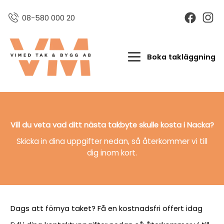
08-580 000 20
Boka takläggning
Vill du veta vad ditt nästa takbyte skulle kosta i Nacka?
Skicka in dina uppgifter nedan, så återkommer vi till
dig inom kort.
Dags att förnya taket? Få en kostnadsfri offert idag