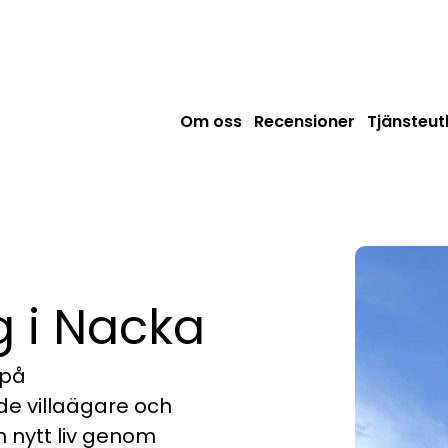
Om oss
Recensioner
Tjänsteu
 i Nacka
 på
de villaägare och
 nytt liv genom