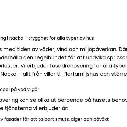
g i Nacka – trygghet för alla typer av hus
ts med tiden av väder, vind och miljöpåverkan. Där
underhålla den regelbundet för att undvika spricko
rluster. Vi erbjuder fasadrenovering för alla type
acka – allt från villor till flerfamiljshus och störr
pel på vad vi gör
overing kan se olika ut beroende på husets behov
e tjänsterna vi erbjuder är:
v fasader för att ta bort smuts, alger och påväxt