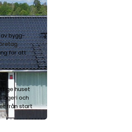
 av bygg-
öretag
ng för att
tt ge huset
slageri och
et från start