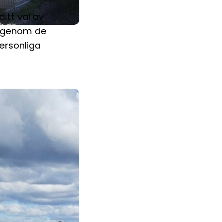
ditt val av
r genom de
personliga