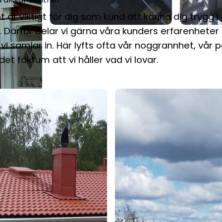
t är viktigt för dig som kund att känna dig trygg i 
. Därför delar vi gärna våra kunders erfarenhete
vi samlar in. Här lyfts ofta vår noggrannhet, vår 
det faktum att vi håller vad vi lovar.