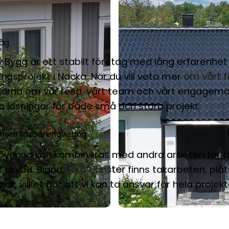
tag
 Bygg är ett stabilt företag med lång erfarenhet
ngsprojekt i Nacka. När du vill veta mer
om vårt f
 gärna om vår resa, vårt team och vårt engagema
a lösningar för både små och stora projekt.
 inom fasadrenovering
overing kan kombineras med andra arbeten för a
t skydd. Bland
våra tjänster
finns takarbeten, plåt
ar, vilket gör att vi kan ta ansvar för hela projekt