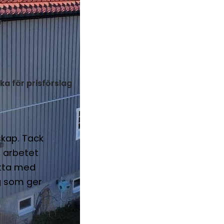
cka för prisförslag
skap. Tack
 arbetet
etta med
g som ger