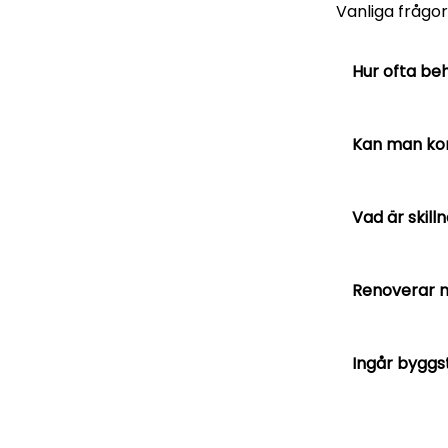
Vanliga frågo
Hur ofta be
Kan man kom
Vad är skil
Renoverar ni
Ingår byggst