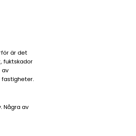
för är det
r, fuktskador
r av
e fastigheter.
. Några av