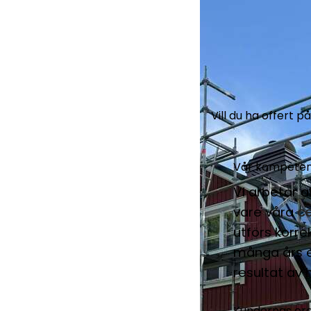
Vill du ha offert p
Vår kompeten
Vi arbetar 
vare våra
ce
utförs korre
många års e
resultat av 
Kundernas ord