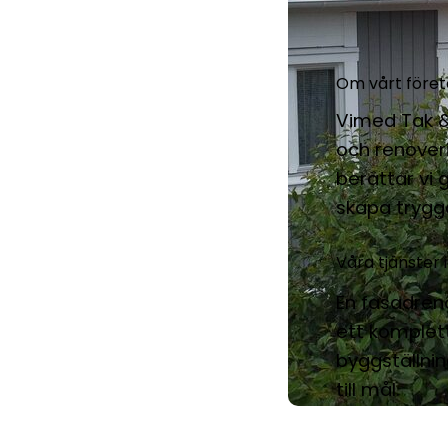
Om vårt före
Vimed Tak &
och renoveri
berättar vi
skapa trygg
Våra tjänster
En fasadren
ett komplet
byggställning
till mål.