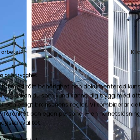
å arbetet?
Kli
s och trygghet
alltid med rätt behörighet och dokumenterad kun
rtifikat
kan du som kund känna dig trygg med att
kt och enligt branschens regler. Vi kombinerar d
rfarenhet och egen personal – en helhetslösnin
högsta kvalitet.
 är vår stolthet