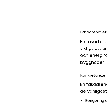
Fasadrenoverin
En fasad sli
viktigt att 
och energifö
byggnader i N
Konkreta exem
En fasadren
de vanligast
Rengöring a