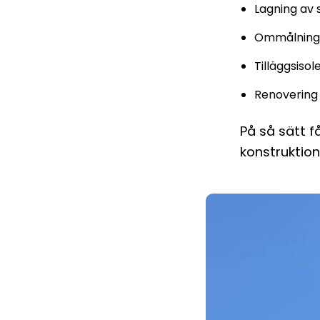
Lagning av 
Ommålning 
Tilläggsisol
Renovering 
På så sätt f
konstruktio