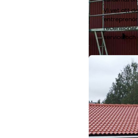
Vi vet att de
entreprenör
recensioner
service och 