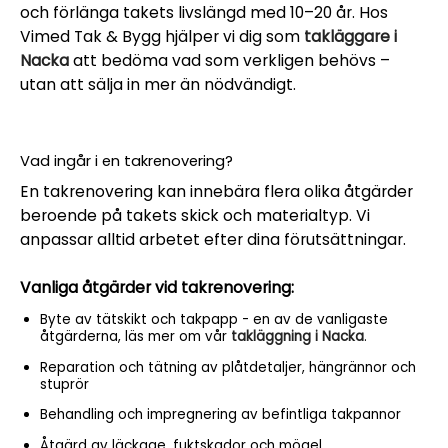
och förlänga takets livslängd med 10–20 år. Hos
Vimed Tak & Bygg hjälper vi dig som
takläggare i
Nacka
att bedöma vad som verkligen behövs –
utan att sälja in mer än nödvändigt.
Vad ingår i en takrenovering?
En takrenovering kan innebära flera olika åtgärder
beroende på takets skick och materialtyp. Vi
anpassar alltid arbetet efter dina förutsättningar.
Vanliga åtgärder vid takrenovering:
Byte av tätskikt och takpapp - en av de vanligaste
åtgärderna, läs mer om vår
takläggning i Nacka
.
Reparation och tätning av plåtdetaljer, hängrännor och
stuprör
Behandling och impregnering av befintliga takpannor
Åtgärd av läckage, fuktskador och mögel