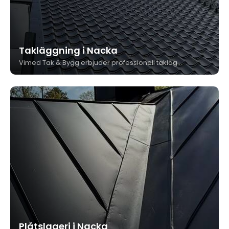
Takläggning i Nacka
Vimed Tak & Bygg erbjuder professionell takläggning i Nacka med fokus på kvalitet, trygghet och långsiktiga lösningar. Vi utför takbyten, takrenoveringar och plåtarbeten med egen personal och eget plåtslageri. Med 15 års garanti och svenskt kvalitetsmaterial är vi ditt trygga val för tak i Nacka.
Plåtslageri i Nacka