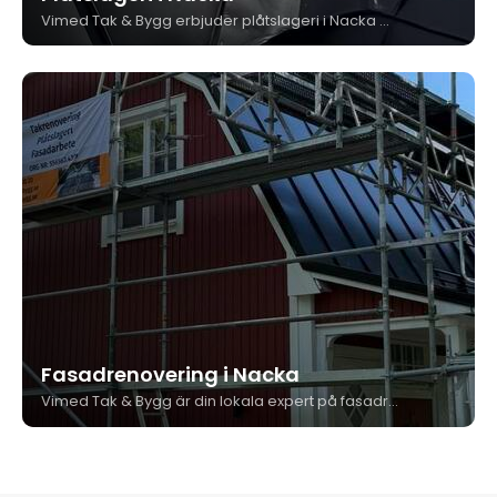
Vimed Tak & Bygg erbjuder plåtslageri i Nacka med egen verkstad och erfarna plåtslagare. Vi tillverkar och monterar skräddarsydda plåtdetaljer för tak och fasad, alltid med högsta precision och kvalitet.
Fasadrenovering i Nacka
Vimed Tak & Bygg är din lokala expert på fasadrenovering i Nacka. Vi hjälper både villaägare och bostadsrättsföreningar att ge fasaden nytt liv genom professionella renoveringar, målningar och reparationer. Med lång erfarenhet, egen personal och hög kvalitet i varje detalj kan du känna dig trygg när du anlitar oss.